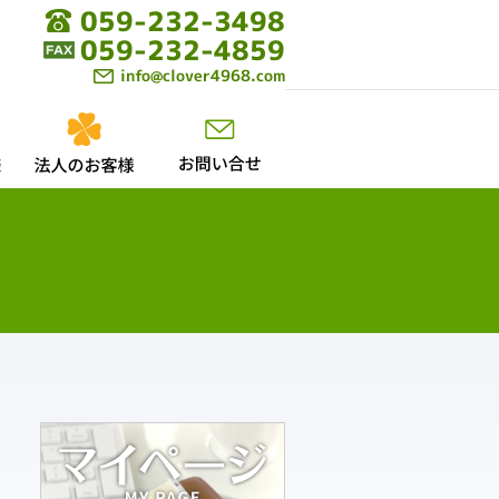
059-232-3498
059-232-4859
info@clover4968.com