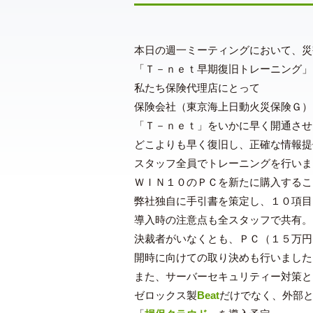
本日の週一ミーティングにおいて、災
「Ｔ－ｎｅｔ早期復旧トレーニング」
私たち保険代理店にとって
保険会社（東京海上日動火災保険Ｇ）
「Ｔ－ｎｅｔ」をいかに早く開通させ
どこよりも早く復旧し、正確な情報提
スタッフ全員でトレーニングを行いま
ＷＩＮ１０のＰＣを新たに購入するこ
弊社独自に手引書を策定し、１０項目
導入時の注意点も全スタッフで共有。
決裁者がいなくとも、ＰＣ（１５万円
開時に向けての取り決めも行いました
また、サーバーセキュリティー対策と
ゼロックス製
Beat
だけでなく、外部