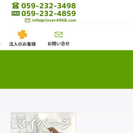
059-232-3498
059-232-4859
info@clover4968.com