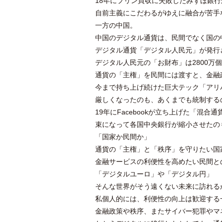
18年にプリン買収に失敗したみずほ銀
自前主義にこだわるがゆえに融合が苦手
一方の中国。
中国のデジタル通貨は、民間でなく国の
デジタル通貨「デジタル人民元」が発行
デジタル人民元の「お財布」は2800
通貨の「主権」を民間には渡すと、金融
今まで持ち上げ続けた巨大テック「アリ
厳しくなったのも、あくまでも統制する
19年にFacebookが立ち上げた「混合
束になって各国中央銀行が縮小させたの
「国家か民間か」
通貨の「主権」と「秩序」を守りたい国
金融サービスの利便性を高めたい民間と
「デジタルユーロ」や「デジタル円」
そんな世界がそう遠くない未来に訪れる
私個人的には、利便性の向上は歓迎する
金融政策や秩序、またサイバー犯罪やマ