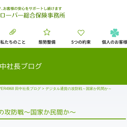
 田中社長ブログ
VER4968 田中社長ブログ
>
デジタル通貨の攻防戦～国家か民間か～
の攻防戦～国家か民間か～