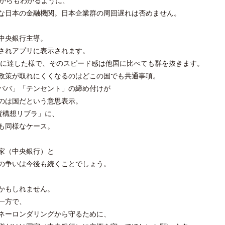
行からもわかるように、
な日本の金融機関。日本企業群の周回遅れは否めません。
中央銀行主導。
されアプリに表示されます。
万個に達した様で、そのスピード感は他国に比べても群を抜きます。
政策が取れにくくなるのはどこの国でも共通事項。
ババ」「テンセント」の締め付けが
のは国だという意思表示。
通貨構想リブラ」に、
も同様なケース。
家（中央銀行）と
の争いは今後も続くことでしょう。
かもしれません。
一方で、
ネーロンダリングから守るために、